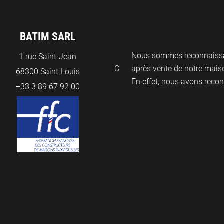
BATIM SARL
nous travaillons depuis
Nous sommes reconnaissants à 
1 rue Saint-Jean
re, les sols avec Blauel et UPC
après vente de notre maison qu
68300 Saint-Louis
En effet, nous avons recontact
+33 3 89 67 92 00
 (H&E)