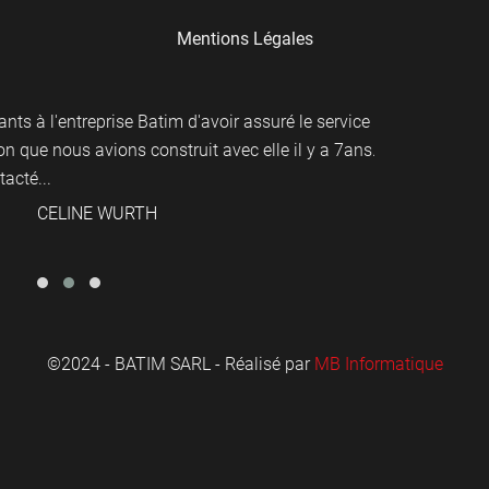
Mentions Légales
l'entreprise Batim d'avoir assuré le service
Nous avons 
e nous avions construit avec elle il y a 7ans.
contents. Ce
é...
aucuns souci
CELINE WURTH
©2024 - BATIM SARL - Réalisé par
MB Informatique